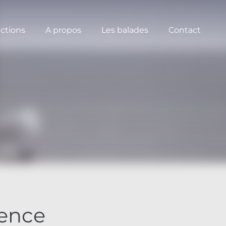
ections
A propos
Les balades
Contact
tence