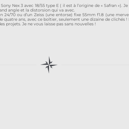
Sony Nex 3 avec 18/55 type E ( il est à l’origine de « Safran »). 
and angle et la distorsion qui va avec.
n 24/70 ou d’un Zeiss (une entorse) fixe 55mm f1.8 (une mervei
de quatre ans, avec ce boîtier, seulement une dizaine de clichés !
s projets. Je ne vous laisse pas sans nouvelles !