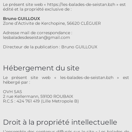
Le présent site web « https://les-balades-de-seistan.bzh » est
édité et la propriété exclusive de :
Bruno GUILLOUX
Zone d’Activite de Kerchopine, 56620 CLÉGUER
Adresse mail de correspondance :
lesbaladesdeseistan@gmail.com
Directeur de la publication : Bruno GUILLOUX
Hébergement du site
Le présent site web « les-balades-de-seistan.bzh » est
hébergé par :
OVH SAS
2 rue Kellermann, 59100 ROUBAIX
R.C.S : 424 761 419 (Lille Metropole B)
Droit à la propriété intellectuelle
L’ensemble des contenus diffusés sur le site
«
Les balades de